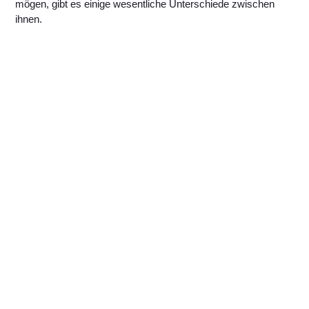
mögen, gibt es einige wesentliche Unterschiede zwischen
ihnen.
Mehr erfahren >
3D-Druck Verfahren SLM vs
DMLS
Initial one-to-one consultation, Health & Fitness Assasments
Bespoke training program planing, Custom Nutrition plan &
recipes. Weekly Progress Reviews