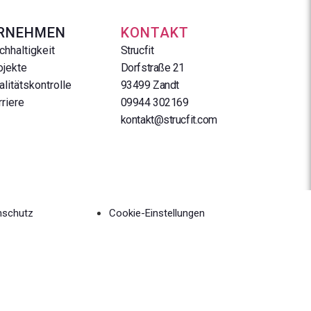
RNEHMEN
KONTAKT
chhaltigkeit
Strucfit
ojekte
Dorfstraße 21
alitätskontrolle
93499 Zandt
rriere
09944 302169
kontakt@strucfit.com
nschutz
Cookie-Einstellungen