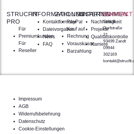
STRUCFIT
INFORMATIONEN
ZAHLUNGSARTEN
UNTERNEHMEN
KONTAKT
PRO
Strucfit
Kontaktformular
PayPal
Nachhaltigkeit
Dorfstraße
Für
Kauf auf
Dateivorgaben
Projekte
21
Premiumkunden
Rechnung
News
Qualitätskontrolle
93499 Zandt
Für
Vorauskasse
FAQ
Karriere
09944
Reseller
Barzahlung
302169
kontakt@strucfit
Impressum
AGB
Widerrufsbelehrung
Datenschutz
Cookie-Einstellungen