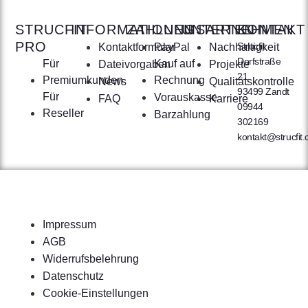
STRUCFIT
INFORMATIONEN
ZAHLUNGSARTEN
UNTERNEHMEN
KONTAKT
PRO
Strucfit
Kontaktformular
PayPal
Nachhaltigkeit
Dorfstraße
Für
Kauf auf
Dateivorgaben
Projekte
21
Premiumkunden
Rechnung
News
Qualitätskontrolle
93499 Zandt
Für
Vorauskasse
FAQ
Karriere
09944
Reseller
Barzahlung
302169
kontakt@strucfit
Impressum
AGB
Widerrufsbelehrung
Datenschutz
Cookie-Einstellungen