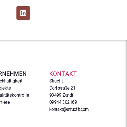
RNEHMEN
KONTAKT
chhaltigkeit
Strucfit
ojekte
Dorfstraße 21
alitätskontrolle
93499 Zandt
rriere
09944 302169
kontakt@strucfit.com