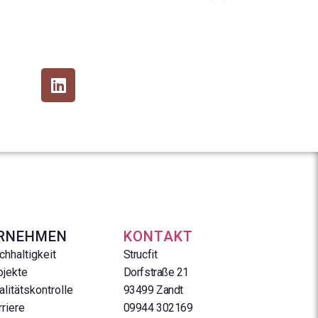
RNEHMEN
KONTAKT
chhaltigkeit
Strucfit
ojekte
Dorfstraße 21
alitätskontrolle
93499 Zandt
rriere
09944 302169