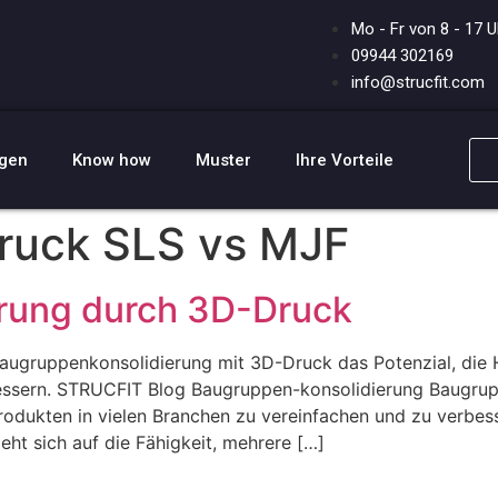
Mo - Fr von 8 - 17 U
09944 302169
info@strucfit.com
ngen
Know how
Muster
Ihre Vorteile
ruck SLS vs MJF
rung durch 3D-Druck
ugruppenkonsolidierung mit 3D-Druck das Potenzial, die 
bessern. STRUCFIT Blog Baugruppen-konsolidierung Baugru
Produkten in vielen Branchen zu vereinfachen und zu verbe
ht sich auf die Fähigkeit, mehrere […]