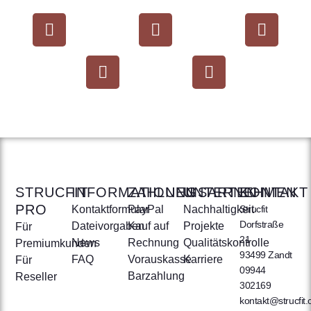
STRUCFIT
INFORMATIONEN
ZAHLUNGSARTEN
UNTERNEHMEN
KONTAKT
PRO
Kontaktformular
PayPal
Nachhaltigkeit
Strucfit
Dorfstraße
Dateivorgaben
Kauf auf
Projekte
Für
21
News
Rechnung
Qualitätskontrolle
Premiumkunden
93499 Zandt
FAQ
Vorauskasse
Karriere
Für
09944
Barzahlung
Reseller
302169
kontakt@strucfit