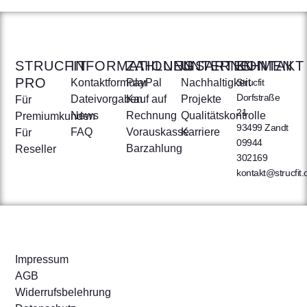
STRUCFIT
INFORMATIONEN
ZAHLUNGSARTEN
UNTERNEHMEN
KONTAKT
PRO
Kontaktformular
PayPal
Nachhaltigkeit
Strucfit
Dorfstraße
Dateivorgaben
Kauf auf
Projekte
Für
21
News
Rechnung
Qualitätskontrolle
Premiumkunden
93499 Zandt
FAQ
Vorauskasse
Karriere
Für
09944
Barzahlung
Reseller
302169
kontakt@strucfit
Impressum
AGB
Widerrufsbelehrung