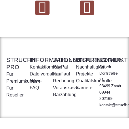
STRUCFIT
INFORMATIONEN
ZAHLUNGSARTEN
UNTERNEHMEN
KONTAKT
PRO
Kontaktformular
PayPal
Nachhaltigkeit
Strucfit
Dorfstraße
Dateivorgaben
Kauf auf
Projekte
Für
21
News
Rechnung
Qualitätskontrolle
Premiumkunden
93499 Zandt
FAQ
Vorauskasse
Karriere
Für
09944
Barzahlung
Reseller
302169
kontakt@strucfit